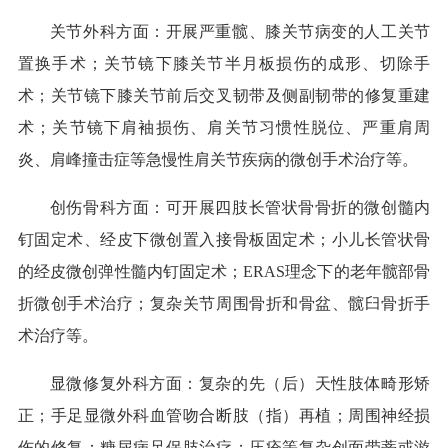
关节外科方面：开展严重髋、膝关节病变的人工关节
置换手术；关节镜下膝关节半月板损伤的成形、切除手
术；关节镜下膝关节前后交叉韧带及侧副韧带的修复重建
术；关节镜下肩袖损伤、肩关节习惯性脱位、严重肩周
炎、肩峰撞击症等急慢性肩关节疾病的微创手术治疗等。
创伤骨科方面：可开展四肢长管状骨骨折的微创髓内
钉固定术、经皮下微创置入接骨板固定术；小儿长管状骨
的经皮微创弹性髓内钉固定术；
ERAS理念下的老年髋部骨
折微创手术治疗；复杂关节周围骨折和骨盆、髋臼骨折手
术治疗等。
显微修复外科方面：复杂的先（后）天性肢体畸形矫
正；手足显微外科血管吻合断肢（指）再植；周围神经损
伤的修复；糖尿病足保肢治疗；压疮等复杂创面带蒂或游