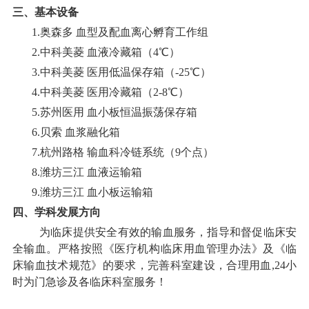
三、基本设备
1.奥森多 血型及配血离心孵育工作组
2.中科美菱 血液冷藏箱（4℃）
3.中科美菱 医用低温保存箱（-25℃）
4.中科美菱 医用冷藏箱（2-8℃）
5.苏州医用 血小板恒温振荡保存箱
6.贝索 血浆融化箱
7.杭州路格 输血科冷链系统（9个点）
8.潍坊三江 血液运输箱
9.潍坊三江 血小板运输箱
四、学科发展方向
为临床提供安全有效的输血服务，指导和督促临床安
全输血。严格按照《医疗机构临床用血管理办法》及《临
床输血技术规范》的要求，完善科室建设，合理用血
,24小
时为门急诊及各临床科室服务！