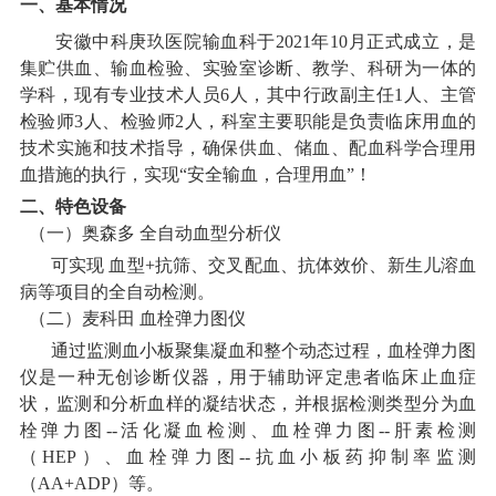
一、基本情况
安徽中科庚玖医院输血科于
2021年10月正式成立，是
集贮供血、输血检验、实验室诊断、教学、科研为一体的
学科，现有专业技术人员6人，其中行政副主任1人、主管
检验师3人、检验师2人，科室主要职能是负责临床用血的
技术实施和技术指导，确保供血、储血、配血科学合理用
血措施的执行，实现“安全输血，合理用血”！
二、特色设备
（一）奥森多 全自动血型分析仪
可实现
血型+抗筛、交叉配血、抗体效价、新生儿溶血
病等项目的全自动检测。
（二）麦科田 血栓弹力图仪
通过监测血小板聚集凝血和整个动态过程，血栓弹力图
仪是一种无创诊断仪器，用于辅助评定患者临床止血症
状，监测和分析血样的凝结状态，并根据检测类型分为血
栓弹力图
--活化凝血检测、血栓弹力图--肝素检测
（HEP）、血栓弹力图--抗血小板药抑制率监测
（AA+ADP）等。