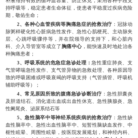
补液维持有效的循环血容量、防止休克，采用各种手段支
持呼吸等，稳定患者生命体征，使患者平稳度过疾病危险
期，敬佑生命；
2、各种心血管疾病等胸痛急症的抢救治疗
：冠脉动
脉粥样硬化性心脏病急性发作、急性心肌梗死、主动脉夹
层、心跳呼吸骤停等，并在院领导的支持下，和心脏内
科、介入导管室等成立了
胸痛中心
，能快速及时地处治各
种胸痛患者；
3、呼吸系统的危急症急诊处理：
急性重症肺炎、支
气管哮喘急性发作、支气管异物的急救处理、各种原因导
致的呼吸困难或呼吸衰竭的呼吸支持（气管插管、呼吸机
辅助呼吸等）；
4、常见原因所致的腹痛急诊诊断治疗
：急性胆囊炎
及胆道结石、消化道出血或出血性休克、急性胰腺炎、急
性阑尾炎、泌尿系结石等
5、急性脑卒中等神经系统疾病的抢救治疗
：急性缺
血性脑卒中、急性出血性脑卒中、短暂性脑缺血发作、中
枢性眩晕、周围性眩晕，按医院发展规划，和神经内科、