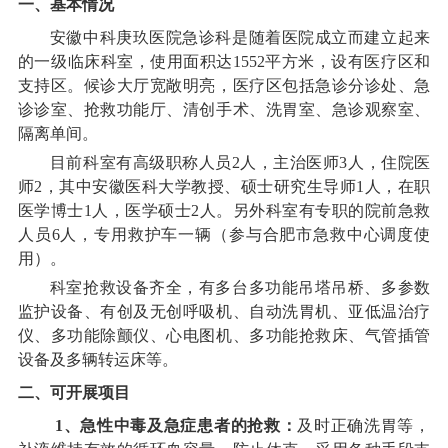
一、基本情况
安徽中科庚玖医院急诊科是随着医院成立而建立起来
的一级临床科室，使用面积达
1552
平方米，设有医疗区和
支持区。候诊大厅宽敞明亮，医疗区包括急诊分诊处、急
诊诊室、抢救功能厅、清创手术、洗胃室、急诊观察室、
隔离单间。
目前科室有高级职称人员
2
人，主治医师
3
人，住院医
师
2
，其中安徽医科大学教授、硕士研究生导师
1
人，在职
医学博士
1
人，医学硕士
2
人。另外科室有专职的院前急救
人员
6
人，专用救护车一辆（参与合肥市急救中心调度使
用）。
科室抢救设备齐全，有多台多功能吊塔吊桥、多参数
监护设备、有创及无创呼吸机、自动洗胃机、亚低温治疗
仪、多功能除颤仪、心电图机、多功能抢救床、气管插管
设备及多辆转运床等。
二、可开展项目
1、急性中毒及急症患者的抢救：
及时正确洗胃等，