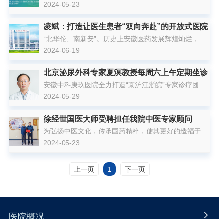
务平台——<名医宝>微信小程序，帮助患者解决名医预
2024-05-23
约...
凌斌：打造让医生患者“双向奔赴”的开放式医院
“北华佗、南新安”。历史上安徽医药发展辉煌灿烂，涌
现出众多济世良医。 如今，传统中医与现代化诊疗深度
2024-06-19
融...
北京泌尿外科专家夏溟教授每周六上午定期坐诊
安徽中科庚玖医院全力打造“京沪江浙皖”专家诊疗团
队，树高质量发展“新标杆”，使广大患者在“家门口”就
2024-05-29
能享受...
徐经世国医大师受聘担任我院中医专家顾问
为弘扬中医文化，传承国药精粹，使其更好的造福于
民，近日我院聘请国医大师徐经世担任中医专家顾问，
2024-05-23
发挥“传帮...
上一页
1
下一页
医院概况