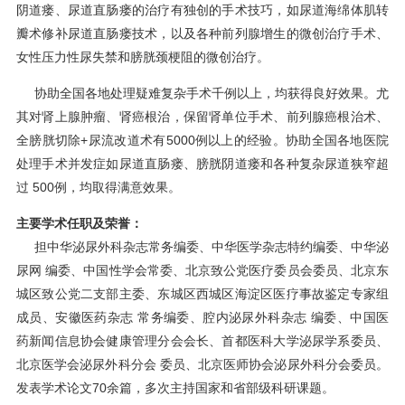
阴道瘘、尿道直肠瘘的治疗有独创的手术技巧，如尿道海绵体肌转
瓣术修补尿道直肠瘘技术，以及各种前列腺增生的微创治疗手术、
女性压力性尿失禁和膀胱颈梗阻的微创治疗。
协助全国各地处理疑难复杂手术千例以上，均获得良好效果。尤
其对肾上腺肿瘤、肾癌根治，保留肾单位手术、前列腺癌根治术、
全膀胱切除+尿流改道术有5000例以上的经验。协助全国各地医院
处理手术并发症如尿道直肠瘘、膀胱阴道瘘和各种复杂尿道狭窄超
过 500例，均取得满意效果。
主要学术任职及荣誉：
担中华泌尿外科杂志常务编委、中华医学杂志特约编委、中华泌
尿网 编委、中国性学会常委、北京致公党医疗委员会委员、北京东
城区致公党二支部主委、东城区西城区海淀区医疗事故鉴定专家组
成员、安徽医药杂志 常务编委、腔内泌尿外科杂志 编委、中国医
药新闻信息协会健康管理分会会长、首都医科大学泌尿学系委员、
北京医学会泌尿外科分会 委员、北京医师协会泌尿外科分会委员。
发表学术论文70余篇，多次主持国家和省部级科研课题。